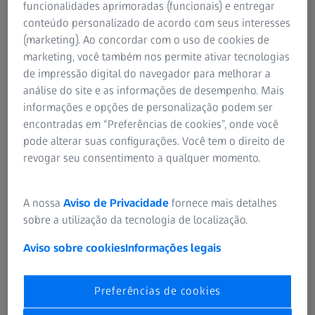
funcionalidades aprimoradas (funcionais) e entregar
relacionados à entrega, desempenho, qualidade,
conteúdo personalizado de acordo com seus interesses
quantidade e preço, serão conclusivamente regidos pelos
(marketing). Ao concordar com o uso de cookies de
termos e condições do respectivo contrato de compra
marketing, você também nos permite ativar tecnologias
entre a ZEISS e o cliente.
de impressão digital do navegador para melhorar a
análise do site e as informações de desempenho. Mais
2.3
Se o Licenciado não adquirir um Dispositivo da ZEISS
informações e opções de personalização podem ser
diretamente da ZEISS, mas de uma afiliada ou outro
encontradas em “Preferências de cookies”, onde você
terceiro, aplica-se o seguinte:
pode alterar suas configurações. Você tem o direito de
revogar seu consentimento a qualquer momento.
A aquisição do Dispositivo da ZEISS e/ou do Software do
Dispositivo da ZEISS feita pelo Licenciado, e quaisquer
direitos e obrigações relacionados da ZEISS de um lado, e
A nossa
Aviso de Privacidade
fornece mais detalhes
do cliente (= o Licenciado) do outro, incluindo, sem
sobre a utilização da tecnologia de localização.
limitação, quaisquer assuntos relacionados à entrega,
desempenho, qualidade, quantidade e preço, serão
Aviso sobre cookies
Informações legais
conclusivamente regidos por um contrato de compra
separado concluído entre o Licenciado e o respectivo
Preferências de cookies
terceiro. O Licenciado não terá direito a qualquer
reclamação contra a ZEISS em relação ao fornecimento do