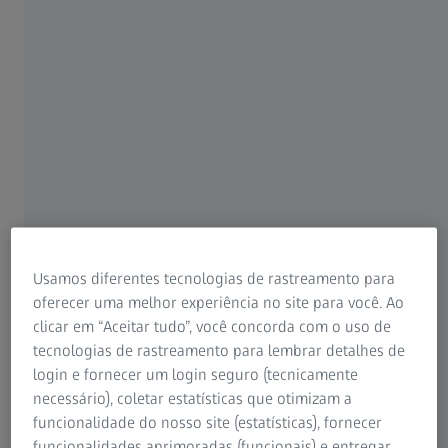
Grupo ZEISS
O que nos salta aos olhos quando vemos um marinheiro
Usamos diferentes tecnologias de rastreamento para
exposto às intempéries? Obviamente, todos sabemos o
oferecer uma melhor experiência no site para você. Ao
que são as rugas profundas e marcadas ao redor de seus
clicar em “Aceitar tudo”, você concorda com o uso de
olhos. Ele se recusa a usar óculos de sol durante as
tecnologias de rastreamento para lembrar detalhes de
longas horas em que fica no convés enquanto o sol o
login e fornecer um login seguro (tecnicamente
castiga. Se você não quer ficar como ele, o melhor a
necessário), coletar estatísticas que otimizam a
fazer é proteger seus olhos da exposição excessiva ao
funcionalidade do nosso site (estatísticas), fornecer
sol ou terá “pés-de-galinha”, também.
funcionalidades aprimoradas (funcionais) e entregar