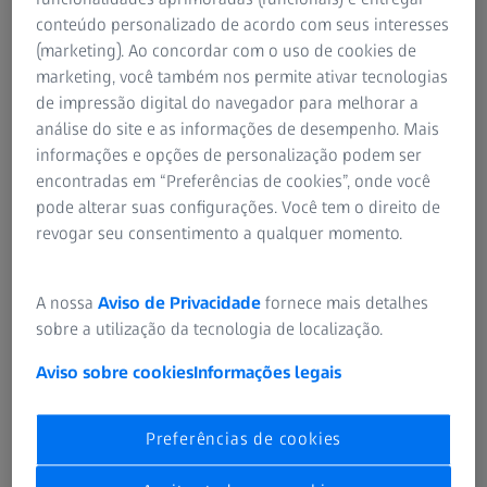
conteúdo personalizado de acordo com seus interesses
Um banho de sol é certamente um dos passatempos mais
(marketing). Ao concordar com o uso de cookies de
relaxantes e prazerosos. Faz bem para a mente, o corpo e
marketing, você também nos permite ativar tecnologias
o espírito. O sol possui propriedades calmantes e
de impressão digital do navegador para melhorar a
proporciona um ótimo bronzeado.
análise do site e as informações de desempenho. Mais
informações e opções de personalização podem ser
Entretanto, sempre que você se expõe ao sol, você deve
encontradas em “Preferências de cookies”, onde você
proteger especialmente os seus olhos usando óculos de
pode alterar suas configurações. Você tem o direito de
sol. Se você expõe seu rosto aos raios solares sem
revogar seu consentimento a qualquer momento.
proteção, em particular a
raios UV
, intensos, você não
somente corre o risco de se queimar, mas também de
A nossa
Aviso de Privacidade
fornece mais detalhes
causar danos a sua retina e adquirir rugas. Muitas
sobre a utilização da tecnologia de localização.
pessoas se esquecem de usar filtros solares na área dos
olhos.
Aviso sobre cookies
Informações legais
Muito sol seca a pele fina e sensível ao redor dos olhos
fazendo com que ela fique ainda mais fina. Inicialmente,
Preferências de cookies
aparecem pequenos “pés-de-galinha”. À medida que o