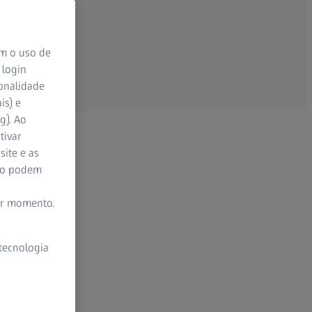
om o uso de
 login
ionalidade
is) e
g). Ao
tivar
site e as
ão podem
er momento.
 tecnologia