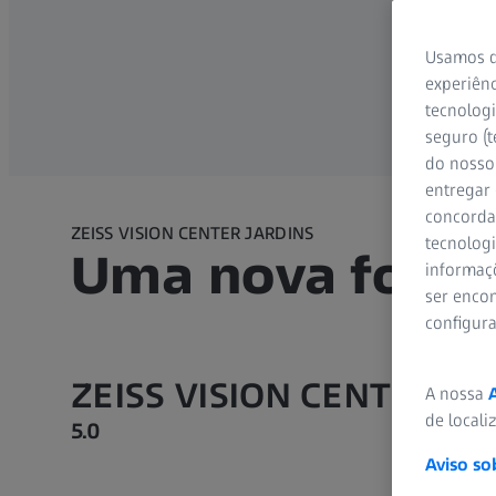
Usamos d
experiênc
tecnologi
seguro (t
do nosso 
entregar
concorda
ZEISS VISION CENTER JARDINS
tecnologi
Uma nova forma
informaç
ser encon
configur
ZEISS VISION CENTER Jar
A nossa
de locali
5.0
Aviso so