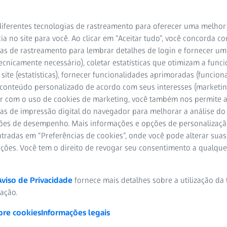
iferentes tecnologias de rastreamento para oferecer uma melhor
ia no site para você. Ao clicar em “Aceitar tudo”, você concorda c
as de rastreamento para lembrar detalhes de login e fornecer um
ecnicamente necessário), coletar estatísticas que otimizam a func
site (estatísticas), fornecer funcionalidades aprimoradas (funciona
 conteúdo personalizado de acordo com seus interesses (marketin
r com o uso de cookies de marketing, você também nos permite a
as de impressão digital do navegador para melhorar a análise do 
 de ver
ões de desempenho. Mais informações e opções de personalizaç
tradas em “Preferências de cookies”, onde você pode alterar suas
ações. Você tem o direito de revogar seu consentimento a qualqu
dins
Aviso de Privacidade
fornece mais detalhes sobre a utilização da
zação.
bre cookies
Informações legais