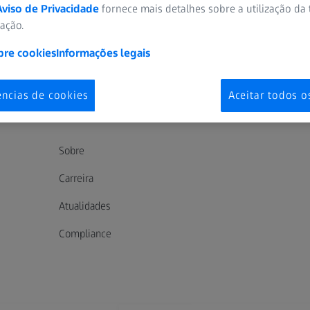
Aviso de Privacidade
fornece mais detalhes sobre a utilização da
zação.
bre cookies
Informações legais
 de cuidados visuais
ZEISS Sunlens
Information Residual Risks
ências de cookies
Aceitar todos o
SOBRE A ZEISS
Sobre
Carreira
Atualidades
Compliance