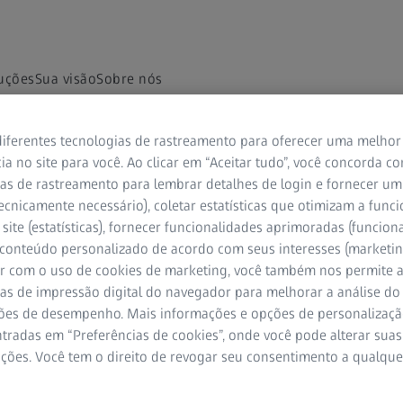
uções
Sua visão
Sobre nós
ocalizador de clínic
iferentes tecnologias de rastreamento para oferecer uma melhor
ia no site para você. Ao clicar em “Aceitar tudo”, você concorda c
Ache a clínica da sua escolha perto de você
as de rastreamento para lembrar detalhes de login e fornecer um
ecnicamente necessário), coletar estatísticas que otimizam a func
site (estatísticas), fornecer funcionalidades aprimoradas (funciona
 conteúdo personalizado de acordo com seus interesses (marketin
r com o uso de cookies de marketing, você também nos permite a
s ajudará você a achar uma clínica nas proximidades que ofereça
as de impressão digital do navegador para melhorar a análise do 
 da visão a laser, incluindo SMILE.
ões de desempenho. Mais informações e opções de personalizaç
tradas em “Preferências de cookies”, onde você pode alterar suas
ações. Você tem o direito de revogar seu consentimento a qualqu