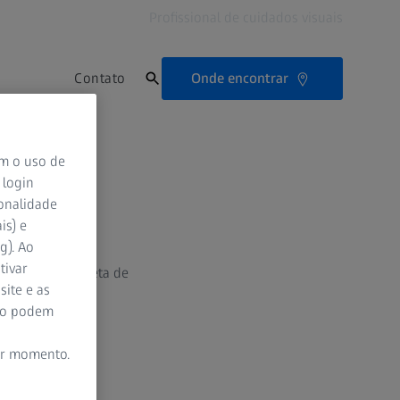
Profissional de cuidados visuais
Onde encontrar
Contato
as
om o uso de
 login
ionalidade
is) e
g). Ao
tivar
 uma gama completa de
site e as
ão podem
er momento.