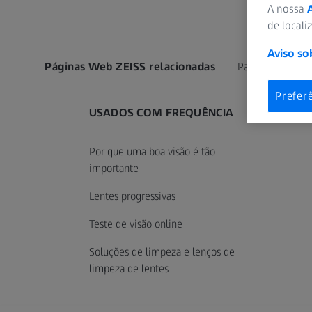
A nossa
de locali
Aviso so
Páginas Web ZEISS relacionadas
Para Profissional
Prefer
USADOS COM FREQUÊNCIA
Por que uma boa visão é tão
importante
Lentes progressivas
Teste de visão online
Soluções de limpeza e lenços de
limpeza de lentes